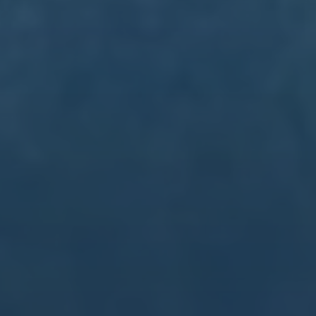
个关键节点。卡塞米罗用防守硬度与进攻前插为球队搭建起
攻守平衡的骨架，本泽马则以高效终结与全场串联为这支球
队装上了稳定输出的发动机。
在竞争激烈的西甲赛场，能否保持长期高强度输出，从来不
只是靠某一场的激情或某一人的灵感，而是要拥有一条足够
坚固、足够聪明的中轴线。当卡塞米罗和本泽马同时在状
态，当皇马能够以这种相对成熟的方式去连续赢下比赛时，
所谓“强者归来”就不再是一句口号，而是通过一场又一场胜利
写在积分榜上的现实。这场2比0，是比分，也是信号，更是
皇马用实际表现交出的阶段性答卷。
上一篇：曝皇马已接触阿莱格里 后者愿意接手白衣军团
下一篇：米歇尔：皇马更有可能反超马竞 板凳深度有优势
Copyright 2024
壹号娱乐-壹号(yihao)娱乐官网 - YI HAO YU LE
All Rights by
壹号娱乐