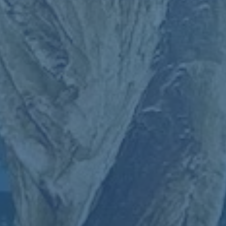
值得注意的是，本泽马的进球也延续了他在西甲赛场上的心
理压制力。对于像格拉纳达这种中游甚至保级线附近的球队
来说，只要看到本泽马在场，防线在无形中就会下意识收缩
一两米，生怕给他任何转身或空档。这种来自名声和历史数
据叠加形成的压力，本身就是皇马攻势的一部分。
中轴线的联动 案例化拆解皇马对格拉纳达的统治方式
要更清晰理解这场比赛以及皇马连胜的内在逻辑，可以将中
轴线的运行视作一个案例。从门将到中卫再到卡塞米罗，最
后连接到本泽马，形成了一条攻守转换最短路径。当皇马在
后场夺回球权时，卡塞米罗往往是第一接应点，他的选择决
定了接下来是快速推进还是稳健控球。
在对阵格拉纳达的多个回合中，我们可以看到类似的画面：
卡塞米罗在中圈附近拿球后，以一脚斜向地面直塞找到边路
向内收的队友，随后自己不急于停留在原地，而是顺势前
插，形成三角站位。如此一来，一旦边路传中或斜传被解
围，二点球极有可能落在他的活动区域。正是这种带有预判
性的跑动，为他的进球埋下了伏笔。
与此本泽马在这个链条的终端，不仅负责完成最后一击，还
通过不断与卡塞米罗、其他中场和边锋进行短传配合和无球
换位，让对手防线始终处在被动调整之中。可以说，卡塞米
罗的主动插上与本泽马的灵活策应，构成了皇马进攻端最具