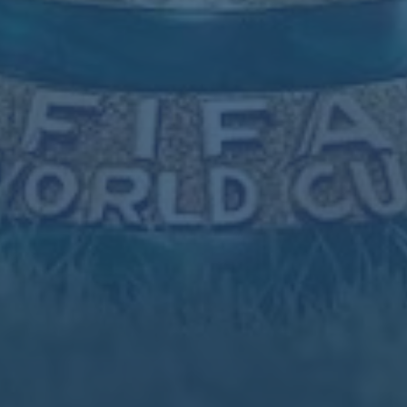
从战术角度看，皇马并没有追逐极端高位压迫或极端控球，
而是更加注重节奏管理与空间利用。在领先后，他们可以通
过卡塞米罗主导的中场拦截和合理犯规来打断对手节奏；在
需要加速时，又能以本泽马为核心，通过连续一脚出球和快
速前插撕开防线。这种根据比赛局势自由切换节奏的能力，
是一支成熟争冠球队的标志，也是5连胜背后一以贯之的深层
逻辑。
从心理层面看，连胜不仅是积分上的累积，更是信心和气势
的叠加。每当卡塞米罗在中场完成一次关键断球，每当本泽
马在禁区内又一次送出致命一击，球队都会在潜意识里强化
一种认知——“我们的方式是正确的，我们的路径是可持续
的”。这种集体心理建设，一旦形成，就会在关键战役中转化
为坚韧的抗压能力。
式延展 从个人闪光到体系成熟的深层意义
回望这场西甲联赛皇马2比0格拉纳达的比赛，人们首先记住
的是卡塞米罗与本泽马的进球，是5连胜的数字，是积分榜上
不断靠前的排名。但如果把视角稍微拉远，就会发现这并不
仅是一场普通的联赛胜利，而是皇马中轴体系走向成熟的一