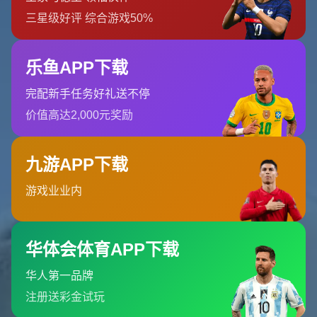
卡塞米罗在中场的意义，不仅体现在抢断和拦截的数字上，
更体现在防线心理层面的安全感。有了他在身前清理隐患，
中卫可以更大胆前压，边后卫可以放心参与进攻，皇马整体
阵型因此得以压缩到更紧凑、更适合高位压迫的状态。正是
在这种结构性优势之下，皇马才能在连续多场西甲比赛中形
成攻守兼备的中轴链条，支撑起这波连胜走势。