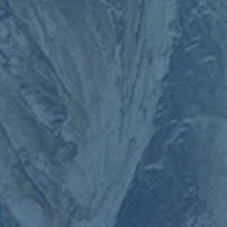
心理层面同样不可忽视。对于长期经历伤病的球员来说 再次
站上欧冠决赛舞台 不仅是身体恢复的象征 更是职业信念的修
复过程。阿拉巴从拜仁到皇马 一直身处“必须争冠”的环境 他
对大赛氛围和压力的适应早已不成问题 真正的难点在于 如何
克服对再次受伤的潜在恐惧 在对抗中敢于做出本能动作。跟
队记者传出的消息中 不止一次提到他在训练中的铲抢和高强
度对抗 这些细节其实是在告诉外界 阿拉巴在心理关口上已经
跨过了那条隐形的线。
从更宏观的角度看 阿拉巴的“准备就绪”也折射出皇马在伤病
周期管控上的成熟。这个赛季 皇马在多个位置遭遇重伤打击
从前场到后场几乎无人幸免 但球队在西甲和欧冠赛场上依旧
保持高水平竞争力。这背后既有阵容深度的支撑 也有对伤病
恢复节奏的严谨规划 主力不会被仓促推上场替代短期问题 反
而是在确保长期健康的前提下 才拿到欧冠决赛的复出许可。
阿拉巴已经准备好出战欧冠决赛 其实也是对这一整套恢复体
系的间接背书 表明医疗团队和教练团队在意见上达成高度一
致。
从球队结构而言 阿拉巴的回归会显著提升皇马防线的可调
性。假如他被安排出任左中卫 吕迪格可以根据对手锋线特点