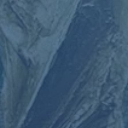
或者战术体系不再依赖其特点 那么回购就未必具有性价比 对
热刺来说 则等同于以正常方式完成一次重要引援 只是在合同
文本中多了一层保护双方利益的附加条款而已
案例分析 同类型操作的参考价值
从历史案例看 带回购条款的转会并非孤例 某些西甲豪门就曾
将年轻边后卫出售至德甲或意甲 同样保留未来回购的权限 在
若干年后 球员在异国联赛完成成长与蜕变 原俱乐部再以约定
价格买回 既避免了青年时期的试错风险 又获得了成熟期的即
战力 在这些案例中 一旦球员在外联赛表现平平 原俱乐部大多
选择不再启动回购 让买方俱乐部继续根据自身预算和竞技需
求决定去留 这样一来 各方都将风险分散化 并在不确定性中留
出可操作空间
雷吉隆加盟热刺的结构 与这些成功案例有相似之处 但又有自
身特点 英超的转播收入和商业开发能力让热刺具备了承担
3000万欧签约成本的底气 而回购条款则让原俱乐部在心理上
更容易接受“暂时放手”年轻资产 这类操作对日益紧缩的转会
市场而言 提供了一种兼具灵活性与安全性的模式 未来无论雷
吉隆能否被回购 这笔交易都很可能成为分析“西甲青训流向英
超”的经典模板