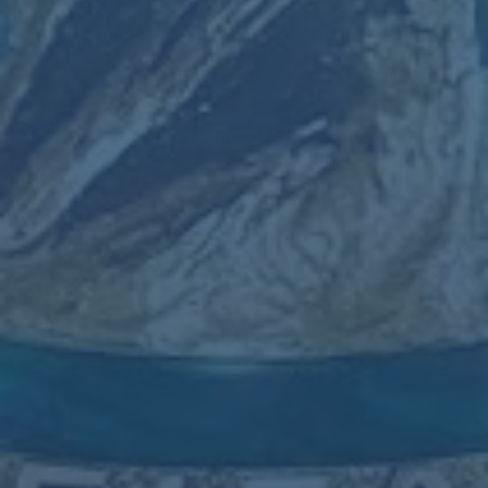
热刺与雷吉隆的双向考验
从更宏观的视角看 “热刺3000万欧签雷吉隆达协议 愿加入回
购条款”不仅是一则转会新闻 它也代表着俱乐部建设理念的更
新换代 对热刺来说 这是一场关于战术升级 阵容年轻化和资产
管理能力的综合考试 对雷吉隆而言 则是一次从熟悉的西甲环
境迈向更高对抗级别舞台的职业跃迁 他需要在短时间内适应
英超的强度 学会在高压下保持冷静 并在进攻端持续交出数据
否则 回购条款的存在并不会自动为他“兜底”