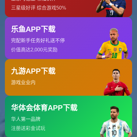
竞技价值与潜在转会溢价 这种安排兼顾了即战力与财务稳定
雷吉隆的风格为何契合热刺
要理解这桩“3000万欧签雷吉隆”协议的合理性 就必须从球员
本身特点谈起 雷吉隆出道于西班牙传统豪门青训体系 技术基
础扎实 出球稳健 边路推进能力突出 在现代足球的战术环境中
左后卫不再只是防守者 更是发动进攻的起点 甚至在很多比赛
里承担着半个组织核心的职责 雷吉隆最具标识度的特质 便是
他在边线与肋部空间的连续插上 与中场的传切配合以及高频
次高质量的边路传中
从热刺近年来的战术脉络看 球队在多个教练执教周期中 都有
一个共同诉求 即依赖边翼卫提供宽度和纵深 不论是倾向防守
反击的时期 还是尝试控球推进的阶段 左路始终是热刺的重要
通道 过去一个阶段 由于左后卫位置在防守站位和进攻输出之
间缺乏稳定平衡 球队常在强强对话中暴露出边路压制力不足
的问题 而雷吉隆具备的速度爆发力 回追能力以及对前插时机
的把握 正好弥补了这块短板 在3后卫或4后卫体系下 他都可
以胜任边路重负
3000万欧的估值是否合理
围绕“热刺3000万欧签雷吉隆达协议”的争议 很大一部分集中
在转会费定价上 对比市场上同类型球员的价格 这一数字既谈
不上明显低估 也绝不是盲目溢价 在欧洲主流联赛中 年龄在