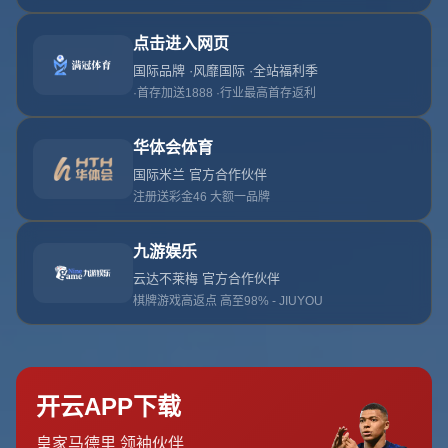
热刺引进雷吉隆的真正意义
当今足坛的转会市场早已不只是简单的“买与卖”，而是一场关
于资产管理与竞技布局的长期博弈。“热刺3000万欧签雷吉隆
达协议 愿加入回购条款”这一消息之所以引人关注，并不只是
因为数字和名字本身，而是它折射出的俱乐部运营思路 球员
发展路径以及西甲豪门与英超新贵之间微妙的利益平衡 在这
桩交易背后 我们看到的是现代足球在竞技与商业之间寻找平
衡的缩影 也是西甲青训成果向英超高强度舞台输送的重要一
环
回购条款背后的博弈逻辑
在传统的认知里 一支球队用3000万欧签下一名左后卫 意味着
对其实力与潜力的高度认可 但本次热刺与雷吉隆的协议之所
以格外醒目 正是因为其中带有“愿意加入回购条款”的细节 这
意味着原属俱乐部并未完全放弃对球员未来的掌控权 而热刺
则以相对优惠的价格和较低的风险 获得了一位处于上升期的
西班牙边路好手 这种“双向保险”的结构 已成为近年豪门运作
青年才俊时愈发常见的套路
从原俱乐部角度来看 回购条款是一种低成本锁定成长红利的
方式 如果雷吉隆在热刺表现出色 身价飙升 他们可以按事先约
定的价格回购 避免在未来高位接盘或完全失去球员使用权 而
对于热刺而言 则用相对可控的费用抢先占有球员在成长期的
关键几年 同时通过合同条款保障一定的时间窗口 充分利用其