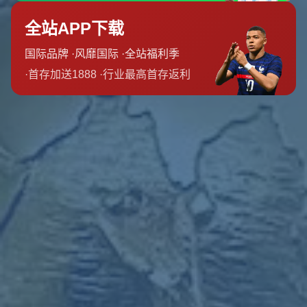
24岁上下 有过西甲乃至欧战经验 具备稳定出场记录的左后卫
原本就是稀缺资源 而雷吉隆不仅已经在强度极高的联赛中证
明过自己 更在多场关键战役中展现了大场面下的心理素质 单
从年龄 履历与潜力三项指标综合考量 3000万欧的投入是可以
被数据与市场逻辑所支撑的
更值得关注的是 回购条款的潜在影响 如果原俱乐部设置的回
购价显著高于当前成本 那么热刺在未来几年内既可以享受球
员成长带来的竞技收益 也可能在二次转会中获得差价 如果回
购条款被激活 在财务报表上看 这更像是一笔“类租借+升值收